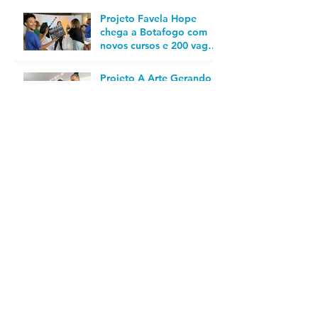
Projeto Favela Hope
chega a Botafogo com
novos cursos e 200 vagas
em cursos para o
mercado do audiovisual
Projeto A Arte Gerando
Renda abre 400 vagas
para cursos gratuitos de
qualificação profissional
no Rio
Comemorações na
Cidade de Deus e Caju
irão animar a Páscoa de
850 crianças
Pré-carnaval: Favela
Mundo promove curso
gratuito de customização
de abadás para quem
está em busca de
oportunidade de
emprego
PROCURAR POR TAGS