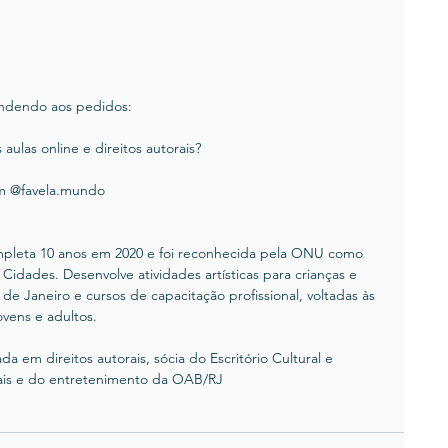
endendo aos pedidos:
 aulas online e direitos autorais?
ram @favela.mundo
pleta 10 anos em 2020 e foi reconhecida pela ONU como 
idades. Desenvolve atividades artísticas para crianças e 
e Janeiro e cursos de capacitação profissional, voltadas às 
jovens e adultos.
a em direitos autorais, sócia do Escritório Cultural e 
ais e do entretenimento da OAB/RJ