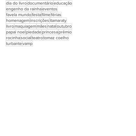
dia do livro
documentário
educação
engenho da rainha
eventos
favela mundo
festa
filme
férias
homenagem
inscrições
itamaraty
livro
maquiagem
mães
natal
outubro
papai noel
piedade
princesa
prêmio
rocinha
social
teatro
tomaz coelho
turbante
vamp