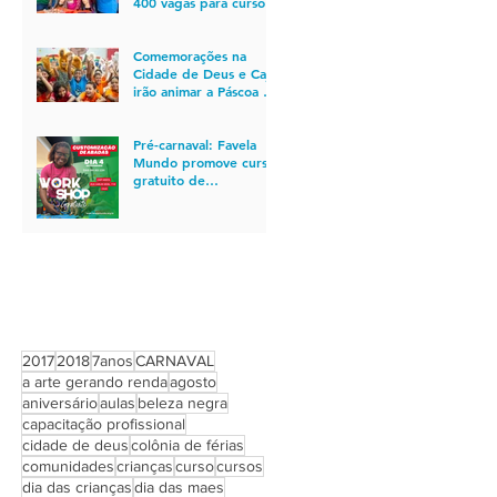
400 vagas para cursos
gratuitos de
qualificação profissional
no Rio
Comemorações na
Cidade de Deus e Caju
irão animar a Páscoa de
850 crianças
Pré-carnaval: Favela
Mundo promove curso
gratuito de
customização de
abadás para quem está
em busca de
oportunidade de
emprego
PROCURAR POR TAGS
2017
2018
7anos
CARNAVAL
a arte gerando renda
agosto
aniversário
aulas
beleza negra
capacitação profissional
cidade de deus
colônia de férias
comunidades
crianças
curso
cursos
dia das crianças
dia das maes