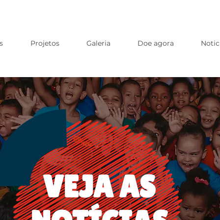
s
Projetos
Galeria
Doe agora
Notic
VEJA AS