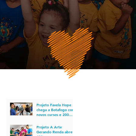
POSTS RECENTES
Projeto Favela Hope
chega a Botafogo com
novos cursos e 200
vagas em cursos para o
mercado do
Projeto A Arte
audiovisual
Gerando Renda abre