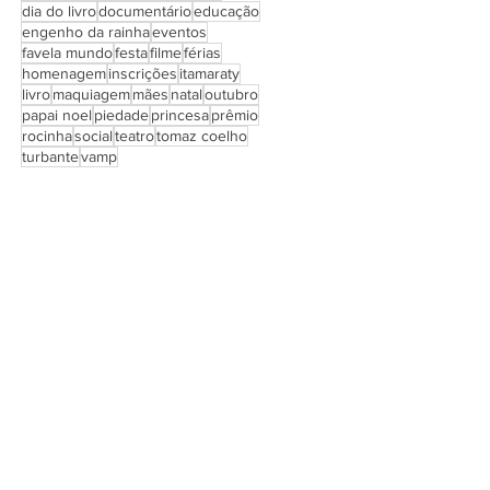
dia do livro
documentário
educação
engenho da rainha
eventos
favela mundo
festa
filme
férias
homenagem
inscrições
itamaraty
livro
maquiagem
mães
natal
outubro
papai noel
piedade
princesa
prêmio
rocinha
social
teatro
tomaz coelho
turbante
vamp