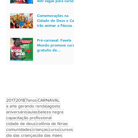
400 vagas para cursos
gratuitos de
qualificação profissional
no Rio
Comemorações na
Cidade de Deus e Caju
irão animar a Páscoa de
850 crianças
Pré-carnaval: Favela
Mundo promove curso
gratuito de
customização de
abadás para quem está
em busca de
oportunidade de
emprego
PROCURAR POR TAGS
2017
2018
7anos
CARNAVAL
a arte gerando renda
agosto
aniversário
aulas
beleza negra
capacitação profissional
cidade de deus
colônia de férias
comunidades
crianças
curso
cursos
dia das crianças
dia das maes