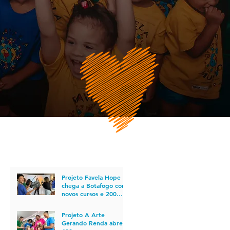
POSTS RECENTES
Projeto Favela Hope
chega a Botafogo com
novos cursos e 200
vagas em cursos para o
mercado do
Projeto A Arte
audiovisual
Gerando Renda abre