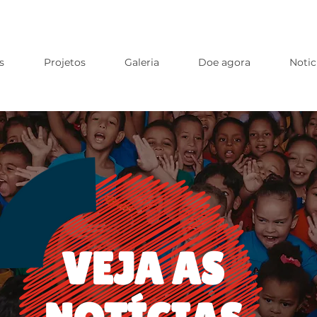
s
Projetos
Galeria
Doe agora
Notic
VEJA AS