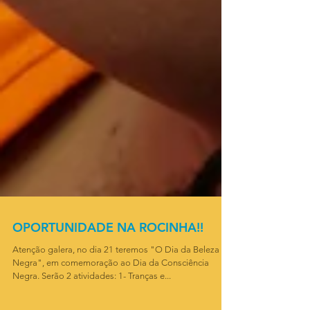
OPORTUNIDADE NA ROCINHA!!
Atenção galera, no dia 21 teremos "O Dia da Beleza
Negra", em comemoração ao Dia da Consciência
Negra. Serão 2 atividades: 1- Tranças e...