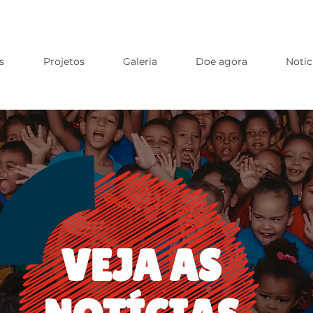
s
Projetos
Galeria
Doe agora
Notic
VEJA AS