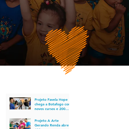
POSTS RECENTES
Projeto Favela Hope
chega a Botafogo com
novos cursos e 200
vagas em cursos para o
mercado do
Projeto A Arte
audiovisual
Gerando Renda abre