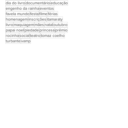
dia do livro
documentário
educação
engenho da rainha
eventos
favela mundo
festa
filme
férias
homenagem
inscrições
itamaraty
livro
maquiagem
mães
natal
outubro
papai noel
piedade
princesa
prêmio
rocinha
social
teatro
tomaz coelho
turbante
vamp