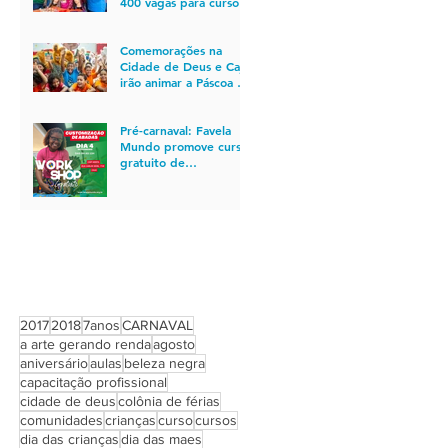
400 vagas para cursos
gratuitos de
qualificação profissional
no Rio
Comemorações na
Cidade de Deus e Caju
irão animar a Páscoa de
850 crianças
Pré-carnaval: Favela
Mundo promove curso
gratuito de
customização de
abadás para quem está
em busca de
oportunidade de
emprego
PROCURAR POR TAGS
2017
2018
7anos
CARNAVAL
a arte gerando renda
agosto
aniversário
aulas
beleza negra
capacitação profissional
cidade de deus
colônia de férias
comunidades
crianças
curso
cursos
dia das crianças
dia das maes