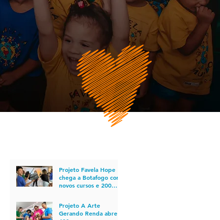
POSTS RECENTES
Projeto Favela Hope
chega a Botafogo com
novos cursos e 200
vagas em cursos para o
mercado do
Projeto A Arte
audiovisual
Gerando Renda abre