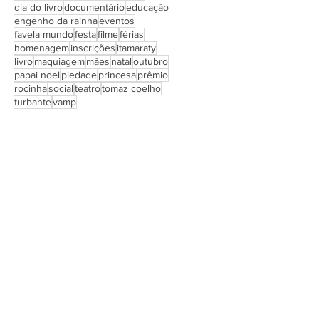
dia do livro
documentário
educação
engenho da rainha
eventos
favela mundo
festa
filme
férias
homenagem
inscrições
itamaraty
livro
maquiagem
mães
natal
outubro
papai noel
piedade
princesa
prêmio
rocinha
social
teatro
tomaz coelho
turbante
vamp