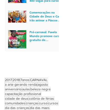
400 vagas para cursos
gratuitos de
qualificação profissional
no Rio
Comemorações na
Cidade de Deus e Caju
irão animar a Páscoa de
850 crianças
Pré-carnaval: Favela
Mundo promove curso
gratuito de
customização de
abadás para quem está
em busca de
oportunidade de
emprego
PROCURAR POR TAGS
2017
2018
7anos
CARNAVAL
a arte gerando renda
agosto
aniversário
aulas
beleza negra
capacitação profissional
cidade de deus
colônia de férias
comunidades
crianças
curso
cursos
dia das crianças
dia das maes