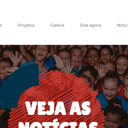
s
Projetos
Galeria
Doe agora
Notic
VEJA AS