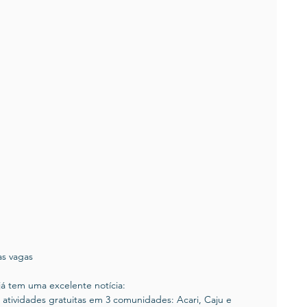
as vagas
á tem uma excelente notícia:
 atividades gratuitas em 3 comunidades: Acari, Caju e 