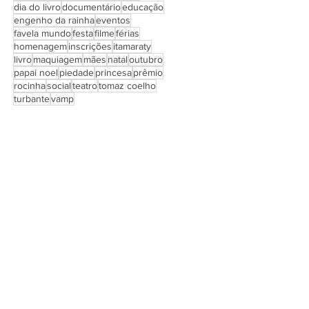
dia do livro
documentário
educação
engenho da rainha
eventos
favela mundo
festa
filme
férias
homenagem
inscrições
itamaraty
livro
maquiagem
mães
natal
outubro
papai noel
piedade
princesa
prêmio
rocinha
social
teatro
tomaz coelho
turbante
vamp