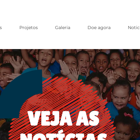
s
Projetos
Galeria
Doe agora
Notic
VEJA AS