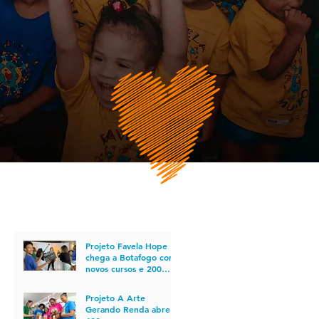
POSTS RECENTES
Projeto Favela Hope
chega a Botafogo com
novos cursos e 200
vagas em cursos para o
mercado do
Projeto A Arte
audiovisual
Gerando Renda abre