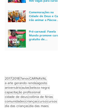
400 vagas para cursos
gratuitos de
qualificação profissional
no Rio
Comemorações na
Cidade de Deus e Caju
irão animar a Páscoa de
850 crianças
Pré-carnaval: Favela
Mundo promove curso
gratuito de
customização de
abadás para quem está
em busca de
oportunidade de
emprego
PROCURAR POR TAGS
2017
2018
7anos
CARNAVAL
a arte gerando renda
agosto
aniversário
aulas
beleza negra
capacitação profissional
cidade de deus
colônia de férias
comunidades
crianças
curso
cursos
dia das crianças
dia das maes