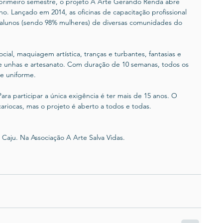
primeiro semestre, o projeto A Arte Gerando Renda abre 
lho. Lançado em 2014, as oficinas de capacitação profissional 
0 alunos (sendo 98% mulheres) de diversas comunidades do 
al, maquiagem artística, tranças e turbantes, fantasias e 
 unhas e artesanato. Com duração de 10 semanas, todos os 
 e uniforme.
Para participar a única exigência é ter mais de 15 anos. O 
riocas, mas o projeto é aberto a todos e todas.
 Caju. Na Associação A Arte Salva Vidas.