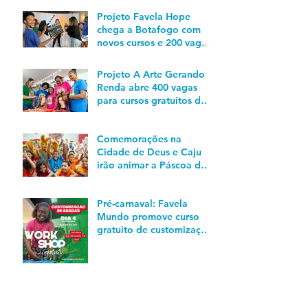
POSTS RECENTES
Projeto Favela Hope
chega a Botafogo com
novos cursos e 200 vagas
em cursos para o
mercado do audiovisual
Projeto A Arte Gerando
Renda abre 400 vagas
para cursos gratuitos de
qualificação profissional
no Rio
Comemorações na
Cidade de Deus e Caju
irão animar a Páscoa de
850 crianças
Pré-carnaval: Favela
Mundo promove curso
gratuito de customização
de abadás para quem
está em busca de